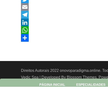
Twitter
Email
Telegram
LinkedIn
WhatsApp
Share
Direitos Autorais 2022 onovoparadigma.online. Tod
Vedic Spa | Developed By
Blossom Themes
. Pow
PÁGINA INICIAL
ESPECIALIDADES