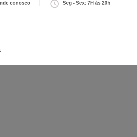
nde conosco
Seg - Sex: 7H às 20h
s