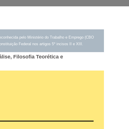
reconhecida pelo Ministério do Trabalho e Emprego (CBO
tituição Federal nos artigos 5º incisos II
e XIII.
ise, Filosofia Teorética e