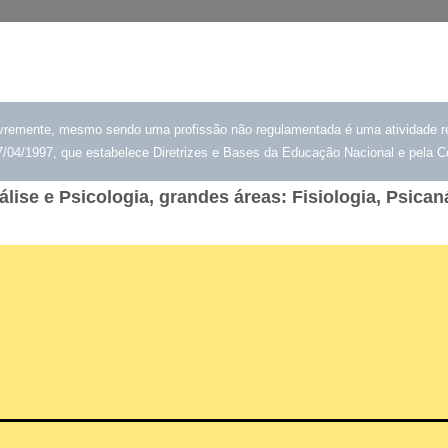
 livremente, mesmo sendo uma profissão não regulamentada é uma atividade 
/04/1997, que estabelece Diretrizes e Bases da Educação Nacional e pela Cons
se e Psicologia, grandes áreas: Fisiologia, Psicanál