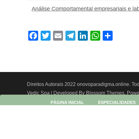
Análise Comportamental empresariais e lab
Facebook
Twitter
Email
Telegram
LinkedIn
WhatsA
Shar
Direitos Autorais 2022 onovoparadigma.online. Tod
Vedic Spa | Developed By
Blossom Themes
. Pow
PÁGINA INICIAL
ESPECIALIDADES