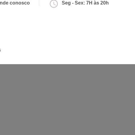
nde conosco
Seg - Sex: 7H às 20h
s