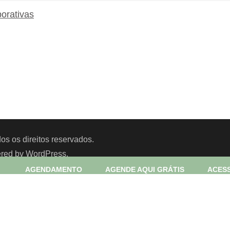
orativas
pp
e
os os direitos reservados.
ered by
WordPress
.
AGENDAMENTO
AGENDE AQUI GRÁTIS
ACESS