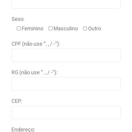
Sexo:
Feminino
Masculino
Outro
CPF (não use “. , / -“):
RG (não use “. , / -“):
CEP:
Endereço: