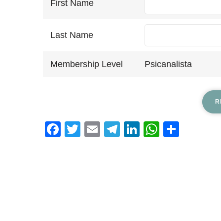
First Name
Last Name
Membership Level
Psicanalista
Facebook
Twitter
Email
Telegram
LinkedIn
WhatsA
Shar